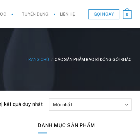
GỌI NGAY
TỨC
TUYỂN DỤNG
LIÊN HỆ
0
TRANG CHỦ
/
CÁC SẢN PHẨM BAO BÌ ĐÓNG GÓI KHÁC
hị kết quả duy nhất
DANH MỤC SẢN PHẨM