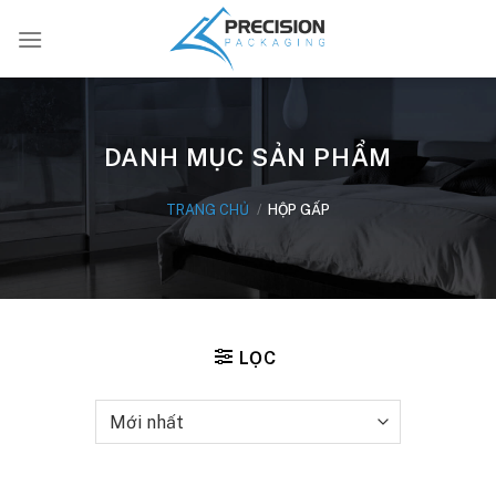
Bỏ
qua
nội
dung
DANH MỤC SẢN PHẨM
TRANG CHỦ
/
HỘP GẤP
LỌC